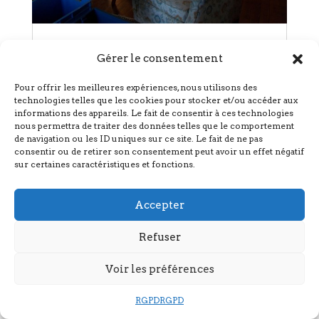
Débarras d’une maison d’habitation
Gérer le consentement
à Loudéac (22)
Débarras d’une maison à Loudéac, dans les
Pour offrir les meilleures expériences, nous utilisons des
Cotes d’Armor. Le notaire gérant la vente de
technologies telles que les cookies pour stocker et/ou accéder aux
cette...
informations des appareils. Le fait de consentir à ces technologies
lire plus
nous permettra de traiter des données telles que le comportement
de navigation ou les ID uniques sur ce site. Le fait de ne pas
consentir ou de retirer son consentement peut avoir un effet négatif
sur certaines caractéristiques et fonctions.
Accepter
Refuser
Voir les préférences
RGPD
RGPD